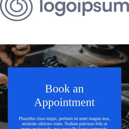
Book an
Appointment
Phasellus risus turpis, pretium sit amet magna non,
molestie ultricies enim. Nullam pulvinar felis at
metus malesuada, nec convallis lacus commodo.